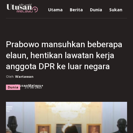
Utama
Berita
Dunia
Sukan
R
Prabowo mansuhkan beberapa
elaun, hentikan lawatan kerja
anggota DPR ke luar negara
Oleh
Wartawan
UtusanMelayu+
Dunia
31/08/2025