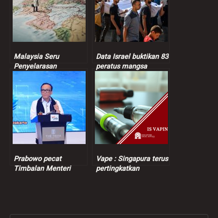
Malaysia Seru
Data Israel buktikan 83
Penyelarasan
peratus mangsa
Berterusan Dalam
dibunuh tentera Zionis
Proses Keamanan
orang awam
Bangsamoro
Prabowo pecat
Vape : Singapura terus
Timbalan Menteri
pertingkatkan
Tenaga Kerja
penguatkuasaan
berikutan kes
pemerasan