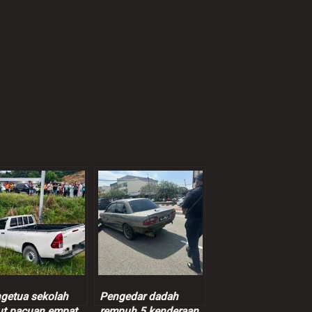
getua sekolah
Pengedar dadah
t pacuan empat
rempuh 5 kenderaan