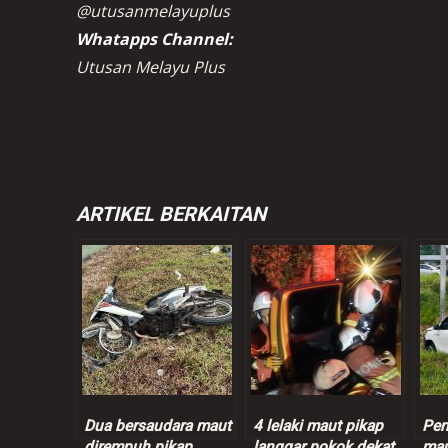
@utusanmelayuplus
Whatapps Channel:
Utusan Melayu Plus
ARTIKEL BERKAITAN
Dua bersaudara maut
4 lelaki maut pikap
Pen
dirempuh pikap
langgar pokok dekat
mau