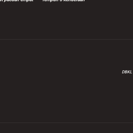
a rempuh tiang
ketika dikejar polis,
trik
berjaya diberkas di
Kuantan
DBKL 