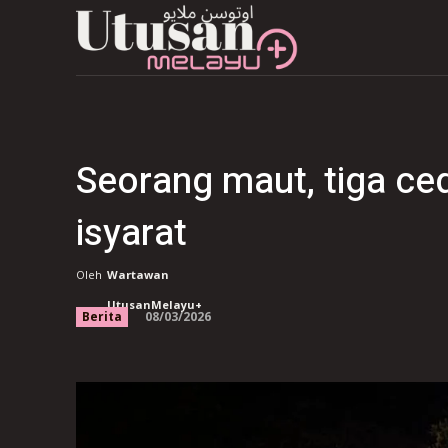
Seorang maut, tiga ce
isyarat
Oleh
Wartawan
UtusanMelayu+
08/03/2026
Berita