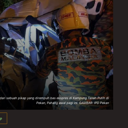
ri sebuah pikap yang dirempuh bas ekspres di Kampung Tanah Putih di
Pekan, Pahang awal pagi ini. GAMBAR: IPD Pekan
p