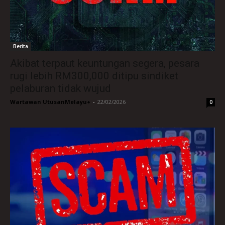
Berita
Akibat terpaut keuntungan segera, pesara
rugi lebih RM300,000 ditipu sindiket
pelaburan tidak wujud
Wartawan UtusanMelayu+
-
22/02/2026
0