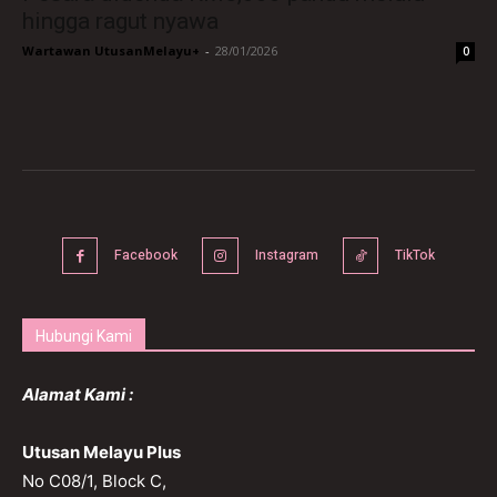
hingga ragut nyawa
Wartawan UtusanMelayu+
-
28/01/2026
0
Facebook
Instagram
TikTok
Hubungi Kami
Alamat Kami :
Utusan Melayu Plus
No C08/1, Block C,