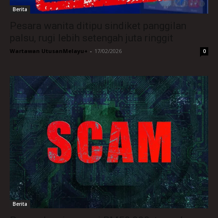
Berita
Pesara wanita ditipu sindiket panggilan
palsu, rugi lebih setengah juta ringgit
Wartawan UtusanMelayu+
-
17/02/2026
0
Berita