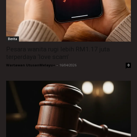
Berita
Pesara wanita rugi lebih RM1.17 juta
terperdaya ‘love scam’
Wartawan UtusanMelayu+
-
16/04/2026
0