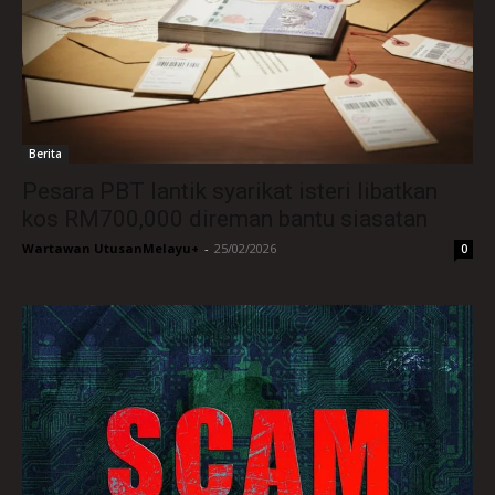
Berita
Pesara PBT lantik syarikat isteri libatkan
kos RM700,000 direman bantu siasatan
Wartawan UtusanMelayu+
-
25/02/2026
0