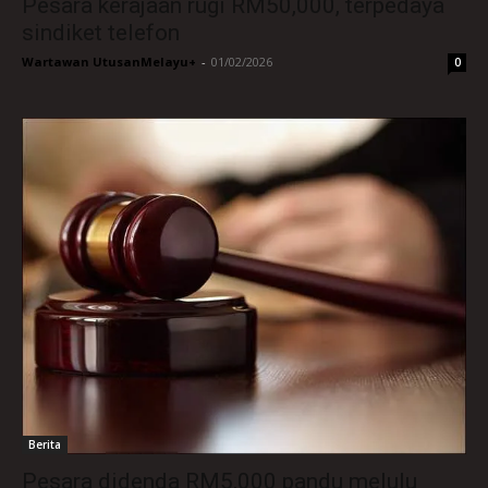
Pesara kerajaan rugi RM50,000, terpedaya
sindiket telefon
Wartawan UtusanMelayu+
-
01/02/2026
0
Berita
Pesara didenda RM5,000 pandu melulu