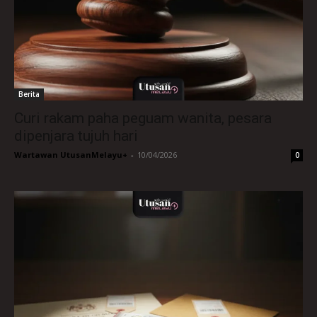
Berita
Curi rakam paha peguam wanita, pesara
dipenjara tujuh hari
Wartawan UtusanMelayu+
-
10/04/2026
0