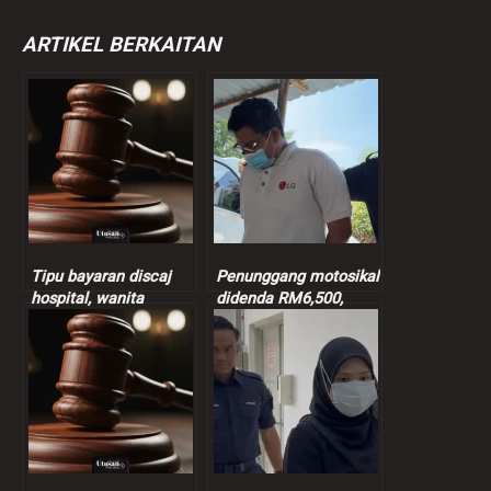
ARTIKEL BERKAITAN
Tipu bayaran discaj
Penunggang motosikal
hospital, wanita
didenda RM6,500,
didenda RM3,500
khianat di Tol Kajang
LEKAS