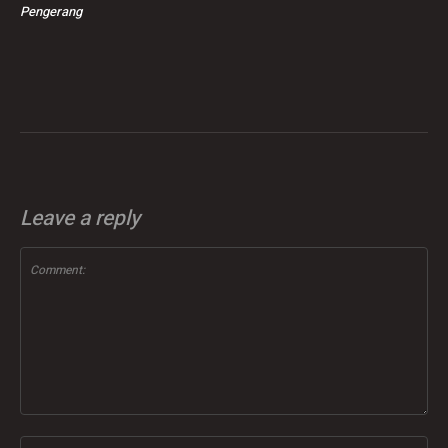
Pengerang
Leave a reply
Comment:
Na