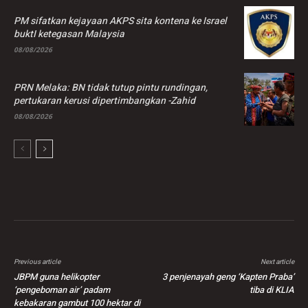
PM sifatkan kejayaan AKPS sita kontena ke Israel
buktI ketegasan Malaysia
08/08/2026
PRN Melaka: BN tidak tutup pintu rundingan,
pertukaran kerusi dipertimbangkan -Zahid
08/08/2026
Previous article
Next article
JBPM guna helikopter
3 penjenayah geng ‘Kapten Praba’
‘pengeboman air’ padam
tiba di KLIA
kebakaran gambut 100 hektar di