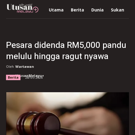
Utama
Berita
Dunia
Sukan
R
Pesara didenda RM5,000 pandu
melulu hingga ragut nyawa
Oleh
Wartawan
UtusanMelayu+
Berita
28/01/2026