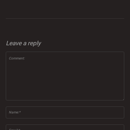
Leave a reply
Comment:
Na
Ema