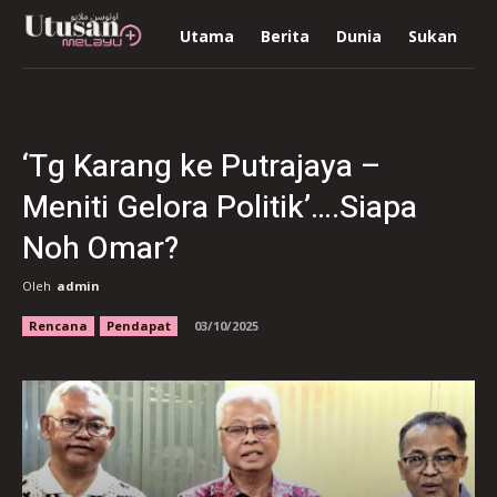
Utama
Berita
Dunia
Sukan
R
‘Tg Karang ke Putrajaya –
Meniti Gelora Politik’….Siapa
Noh Omar?
Oleh
admin
Rencana
Pendapat
03/10/2025