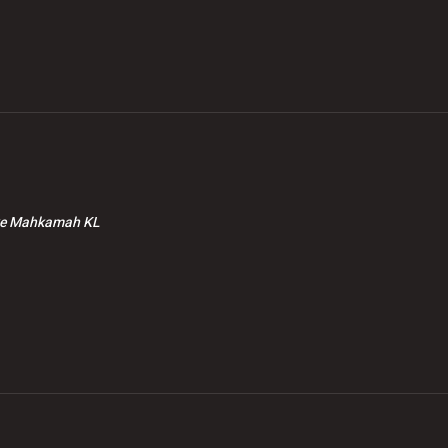
datangan borang
suara BN kerjasama
epasan bukan
dengan PH, kata Kor
erti mengalah
Ming
 ke Mahkamah KL