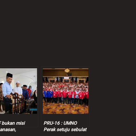
 bukan misi
PRU-16 : UMNO
anasan,
Perak setuju sebulat