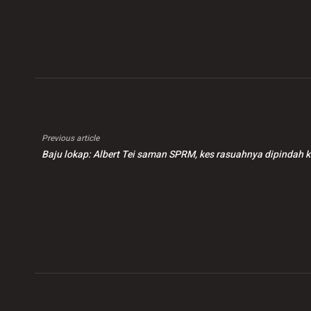
strategi Anwar,
peningkatan jumlah
tan
kebijaksanaan
mangsa, Perak, Johor
pel
diplomasi Malaysia
tak berubah
ber
Previous article
Baju lokap: Albert Tei saman SPRM, kes rasuahnya dipindah