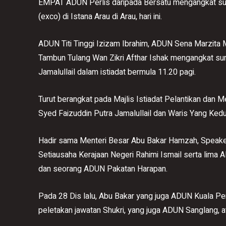
EMPAT ADUN Perlis daripada Bersatu mengangkat sum
(exco) di Istana Arau di Arau, hari ini.
ADUN Titi Tinggi Izizam Ibrahim, ADUN Sena Marzit
Tambun Tulang Wan Zikri Afthar Ishak mengangkat sum
Jamalullail dalam istiadat bermula 11.20 pagi.
Turut berangkat pada Majlis Istiadat Pelantikan dan 
Syed Faizuddin Putra Jamalullail dan Waris Yang Kedua
Hadir sama Menteri Besar Abu Bakar Hamzah, Speaker
Setiausaha Kerajaan Negeri Rahimi Ismail serta lima
dan seorang ADUN Pakatan Harapan.
Pada 28 Dis lalu, Abu Bakar yang juga ADUN Kuala P
peletakan jawatan Shukri, yang juga ADUN Sanglang, at