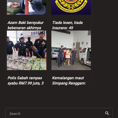
Azam Baki bersyukur
Tiada lesen, tiada
kebenaran akhirnya
insurans: 49
terbukti
kenderaan dipandu
warga asing disita
Polis Sabah rampas
Kemalangan maut
syabu RM7.99 juta, 3
Simpang Renggam:
suspek ditahan
Suspek dibebaskan
dengan jaminan polis
sementara
Search