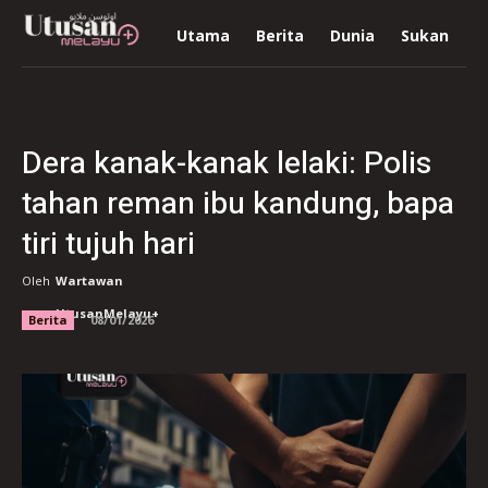
Utama
Berita
Dunia
Sukan
R
Dera kanak-kanak lelaki: Polis
tahan reman ibu kandung, bapa
tiri tujuh hari
Oleh
Wartawan
UtusanMelayu+
Berita
08/01/2026