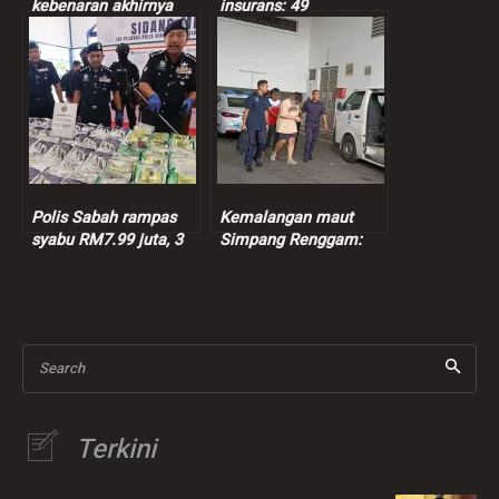
kebenaran akhirnya
insurans: 49
terbukti
kenderaan dipandu
warga asing disita
Polis Sabah rampas
Kemalangan maut
syabu RM7.99 juta, 3
Simpang Renggam:
suspek ditahan
Suspek dibebaskan
dengan jaminan polis
sementara
Search
Terkini