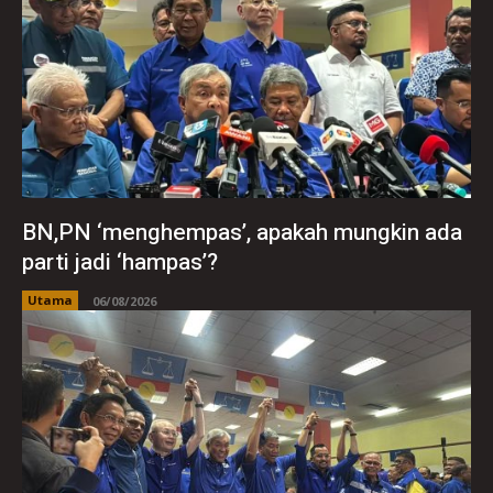
BN,PN ‘menghempas’, apakah mungkin ada
parti jadi ‘hampas’?
Utama
06/08/2026