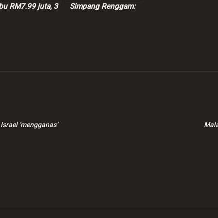
bu RM7.99 juta, 3
Simpang Renggam:
pek ditahan
Suspek dibebaskan
dengan jaminan polis
sementara
 Israel ‘mengganas’
Mala