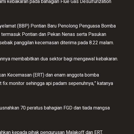
ami kebakaran pada bahagian Flue Gas Desulfurization
yelamat (BBP) Pontian Baru Penolong Penguasa Bomba
P termasuk Pontian dan Pekan Nenas serta Pasukan
 sebaik panggilan kecemasan diterima pada 8.22 malam.
annya membabitkan dua sektor bagi mengawal kebakaran.
akan Kecemasan (ERT) dan enam anggota bomba
t fix monitor sehingga api padam sepenuhnya,” katanya
musnahkan 70 peratus bahagian FGD dan tiada mangsa
rahkan kepada pihak pengurusan Malakoff dan ERT.