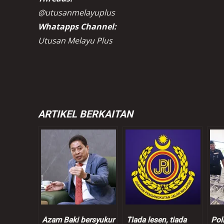
@utusanmelayuplus
Whatapps Channel:
Utusan Melayu Plus
ARTIKEL BERKAITAN
Azam Baki bersyukur
Tiada lesen, tiada
Pol