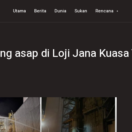
Utama
Berita
Dunia
Sukan
Rencana
g asap di Loji Jana Kuasa 