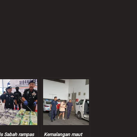
is Sabah rampas
Kemalangan maut