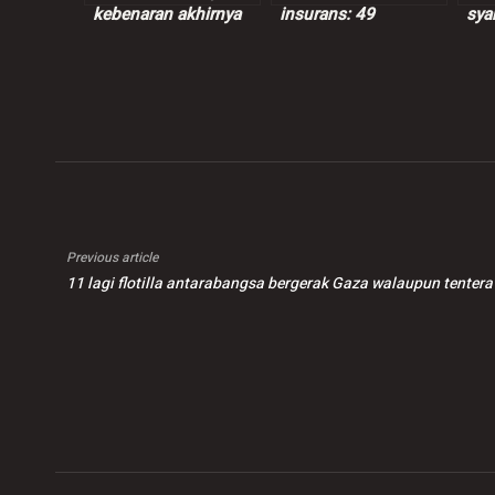
kebenaran akhirnya
insurans: 49
sya
terbukti
kenderaan dipandu
sus
warga asing disita
Previous article
11 lagi flotilla antarabangsa bergerak Gaza walaupun tentera