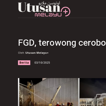
FGD, terowong cerobon
Oleh
Utusan Melayu+
03/10/2025
Berita