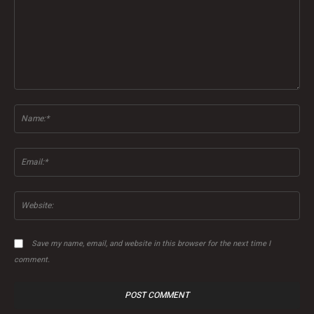
Comment:
Na
Ema
Web
Save my name, email, and website in this browser for the next time I
comment.