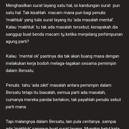
Menghasilkan surat layang satu hal, isi kandungan surat pun
satu hal. Tak kisahlah macam mana pun bagi penulis
‘makhluk’ yang tulis surat layang itu ‘ada masalah mental’.
Kalau ‘makhluk’ tu tak ada masalah tersebut, kenapakah dia
sanggup buat benda macam t
u
ketika menjelang perhimpunan
agung parti?
Kalau ‘mental ok’ pastinya dia tak akan buang masa dengan
melakukan kerja bodoh melaga-lagakan sesama pemimpin
dalam Bersatu.
Penulis tahu ‘ada sikit’ masalah antara pemimpin dalam
Bersatu tetapi itu biasalah, semua parti ada masalah,
cumanya mereka pandai berlakon, tak payahlah penulis sebut
parti mana.
Tapi malangnya dalam Bersatu, lain pula ceritanya…sampai
ada ‘makhluk’ sanggup buat surat layang. Mungkin betul kata