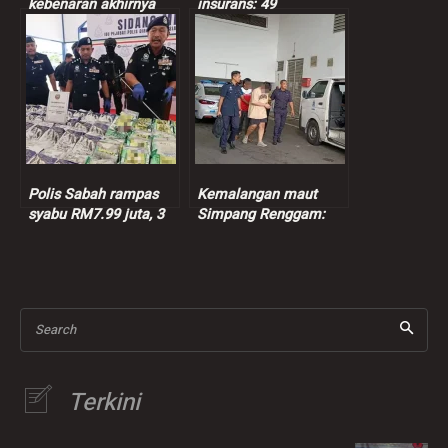
kebenaran akhirnya
insurans: 49
terbukti
kenderaan dipandu
warga asing disita
Polis Sabah rampas
Kemalangan maut
syabu RM7.99 juta, 3
Simpang Renggam:
suspek ditahan
Suspek dibebaskan
dengan jaminan polis
sementara
Search
Terkini