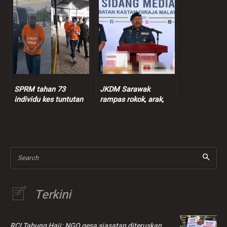
seksual murid
peniaga nasi bajet
perempuan 9 tahun
SPRM tahan 73
JKDM Sarawak
individu kes tuntutan
rampas rokok, arak,
insentif palsu RM9
ganja lebih RM7.3 juta
juta
Search
Terkini
RCI Tabung Haji: NGO gesa siasatan diteruskan,