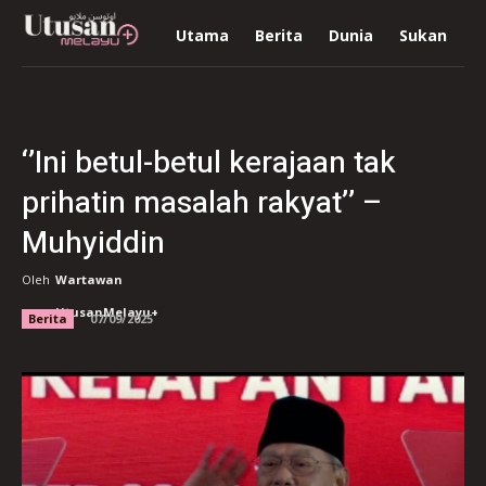
Utama
Berita
Dunia
Sukan
R
‘’Ini betul-betul kerajaan tak
prihatin masalah rakyat’’ –
Muhyiddin
Oleh
Wartawan
UtusanMelayu+
Berita
07/09/2025