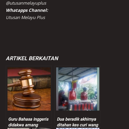
@utusanmelayuplus
Whatapps Channel:
Utusan Melayu Plus
ARTIKEL BERKAITAN
Guru Bahasa Inggeris
Dua beradik akhirnya
didakwa amang
ditahan kes curi wang