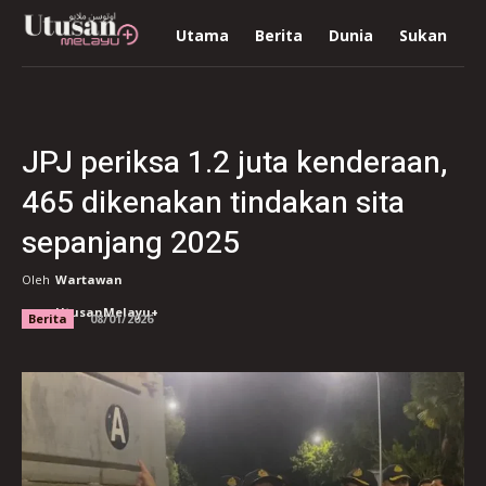
Utama
Berita
Dunia
Sukan
R
JPJ periksa 1.2 juta kenderaan,
465 dikenakan tindakan sita
sepanjang 2025
Oleh
Wartawan
UtusanMelayu+
Berita
08/01/2026