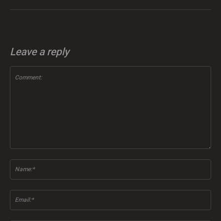
Leave a reply
Comment:
Na
Ema