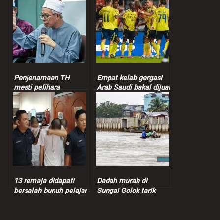
Penjenamaan TH
Empat kelab gergasi
mesti pelihara
Arab Saudi bakal dijual
sensitiviti, suara hati
termasuk kelab
pendeposit – Dr.Zulkifli
Ronaldo
13 remaja didapati
Dadah murah di
bersalah bunuh pelajar
Sungai Golok tarik
vokasional
penagih Malaysia,
harga pil yaba hanya