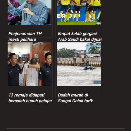
Penjenamaan TH
Empat kelab gergasi
mesti pelihara
Arab Saudi bakal dijual
sensitiviti, suara hati
termasuk kelab
pendeposit – Dr.Zulkifli
Ronaldo
13 remaja didapati
Dadah murah di
bersalah bunuh pelajar
Sungai Golok tarik
vokasional
penagih Malaysia,
harga pil yaba hanya
RM1.40