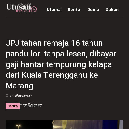
Utama
Berita
Dunia
Sukan
R
JPJ tahan remaja 16 tahun
pandu lori tanpa lesen, dibayar
gaji hantar tempurung kelapa
dari Kuala Terengganu ke
Marang
Oleh
Wartawan
UtusanMelayu+
Berita
25/09/2025