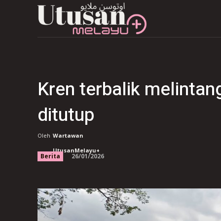
Kren terbalik melintan
ditutup
Oleh
Wartawan
UtusanMelayu+
26/01/2026
Berita