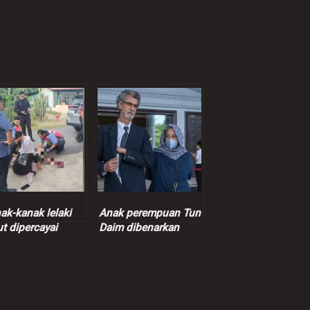
ak-kanak lelaki
Anak perempuan Tun
t dipercayai
Daim dibenarkan
anggar SUV
peroleh pasport
secara kekal