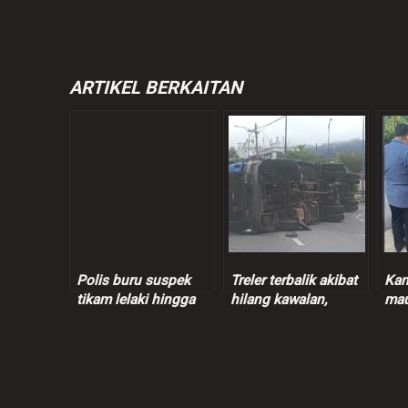
ARTIKEL BERKAITAN
Polis buru suspek
Treler terbalik akibat
Kan
tikam lelaki hingga
hilang kawalan,
mau
maut di Perak
pemandu disahkan
dil
positif dadah