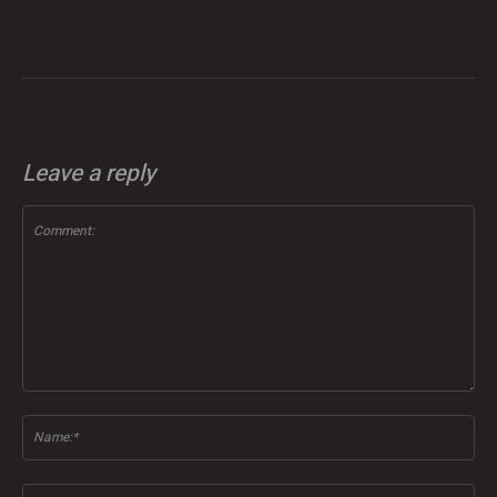
Leave a reply
Comment:
Na
Ema