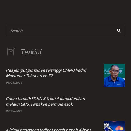
Tenaga Kerja
penguatkuasaan
berikutan kes
pemerasan
Search
Terkini
Pas jemput pimpinan tertinggi UMNO hadiri
Muktamar Tahunan ke-72
09/08/2026
Calon terpilih PLKN 3.0 siri 4 dimaklumkan
melalui SMS, semakan bermula esok
09/08/2026
4 lelaki bertopeng terlibat pecah rumah diburu