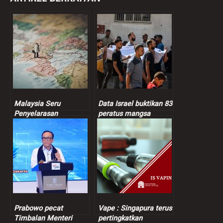
Malaysia Seru
Data Israel buktikan 83
Penyelarasan
peratus mangsa
Berterusan Dalam
dibunuh tentera Zionis
Proses Keamanan
orang awam
Bangsamoro
Prabowo pecat
Vape : Singapura terus
Timbalan Menteri
pertingkatkan