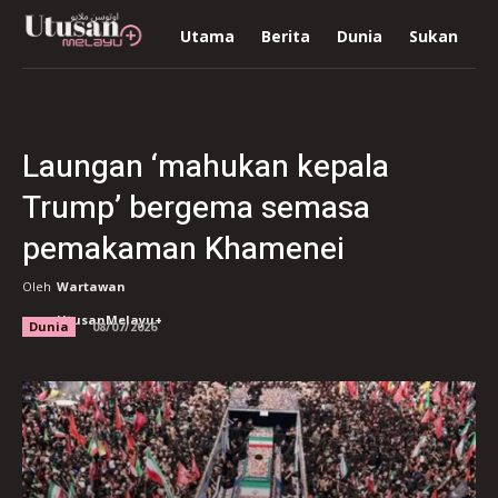
Utama
Berita
Dunia
Sukan
R
Laungan ‘mahukan kepala
Trump’ bergema semasa
pemakaman Khamenei
Oleh
Wartawan
UtusanMelayu+
Dunia
08/07/2026