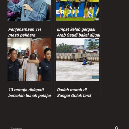
Penjenamaan TH
Empat kelab gergasi
mesti pelihara
Arab Saudi bakal dijual
sensitiviti, suara hati
termasuk kelab
pendeposit – Dr.Zulkifli
Ronaldo
13 remaja didapati
Dadah murah di
bersalah bunuh pelajar
Sungai Golok tarik
vokasional
penagih Malaysia,
harga pil yaba hanya
RM1.40
Search