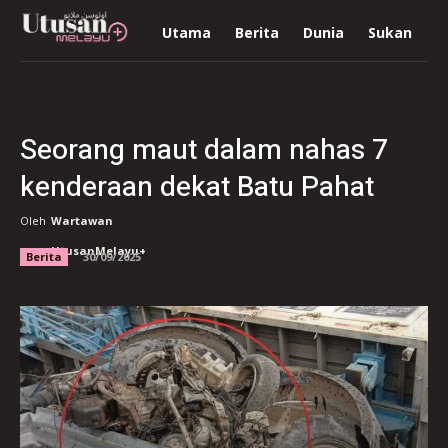
Utama
Berita
Dunia
Sukan
R
Seorang maut dalam nahas 7
kenderaan dekat Batu Pahat
Oleh
Wartawan
UtusanMelayu+
Berita
30/09/2025