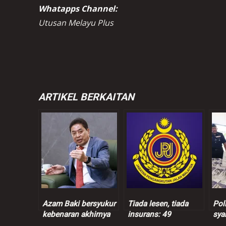
Whatapps Channel:
Utusan Melayu Plus
ARTIKEL BERKAITAN
Azam Baki bersyukur
Tiada lesen, tiada
Pol
kebenaran akhirnya
insurans: 49
sya
terbukti
kenderaan dipandu
sus