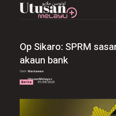
Op Sikaro: SPRM sasar
akaun bank
Oleh
Wartawan
UtusanMelayu+
01/09/2025
Berita