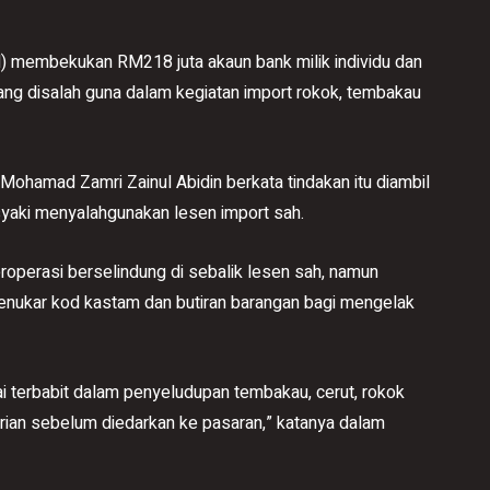
embekukan RM218 juta akaun bank milik individu dan
ang disalah guna dalam kegiatan import rokok, tembakau
hamad Zamri Zainul Abidin berkata tindakan itu diambil
syaki menyalahgunakan lesen import sah.
eroperasi berselindung di sebalik lesen sah, namun
enukar kod kastam dan butiran barangan bagi mengelak
ayai terbabit dalam penyeludupan tembakau, cerut, rokok
rian sebelum diedarkan ke pasaran,” katanya dalam