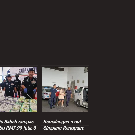
is Sabah rampas
Kemalangan maut
bu RM7.99 juta, 3
Simpang Renggam:
pek ditahan
Suspek dibebaskan