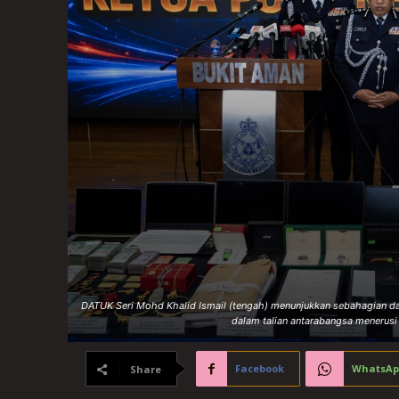
DATUK Seri Mohd Khalid Ismail (tengah) menunjukkan sebahagian d
dalam talian antarabangsa menerusi 
Facebook
WhatsAp
Share