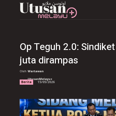
Op Teguh 2.0: Sindike
juta dirampas
Oleh
Wartawan
UtusanMelayu+
15/05/2026
Berita