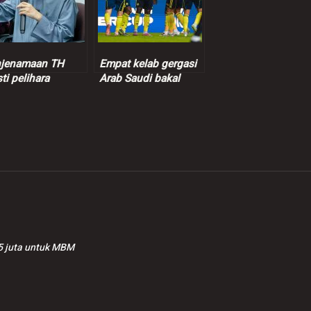
jenamaan TH
Empat kelab gergasi
ti pelihara
Arab Saudi bakal
itiviti, suara hati
dijual termasuk kelab
deposit –
Ronaldo
ulkifli
5 juta untuk MBM