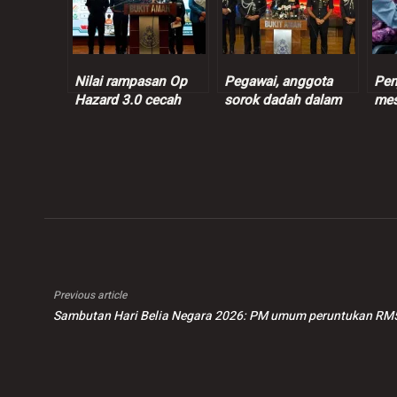
Nilai rampasan Op
Pegawai, anggota
Pen
Hazard 3.0 cecah
sorok dadah dalam
mes
RM592 juta, 515
lokap digantung
sens
ditahan dalam 110
tugas
pen
serbuan – Polis
Dr.Z
Previous article
Sambutan Hari Belia Negara 2026: PM umum peruntukan RM