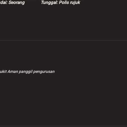
dai: Seorang
Tunggal: Polis rujuk
t, dua lagi parah
semula kertas
siasatan kepada AGC
Bukit Aman panggil pengurusan