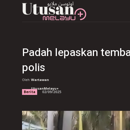
Padah lepaskan tembak
polis
Oleh
Wartawan
UtusanMelayu+
02/09/2025
Berita