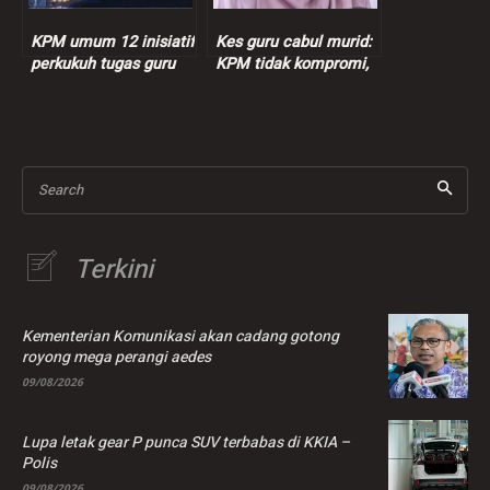
KPM umum 12 inisiatif
Kes guru cabul murid:
perkukuh tugas guru
KPM tidak kompromi,
suspek direhatkan
serta merta
Search
Terkini
Kementerian Komunikasi akan cadang gotong
royong mega perangi aedes
09/08/2026
Lupa letak gear P punca SUV terbabas di KKIA –
Polis
09/08/2026