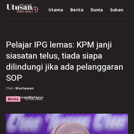
Utama
Berita
Dunia
Sukan
R
Pelajar IPG lemas: KPM janji
siasatan telus, tiada siapa
dilindungi jika ada pelanggaran
SOP
Oleh
Wartawan
UtusanMelayu+
Berita
07/04/2026