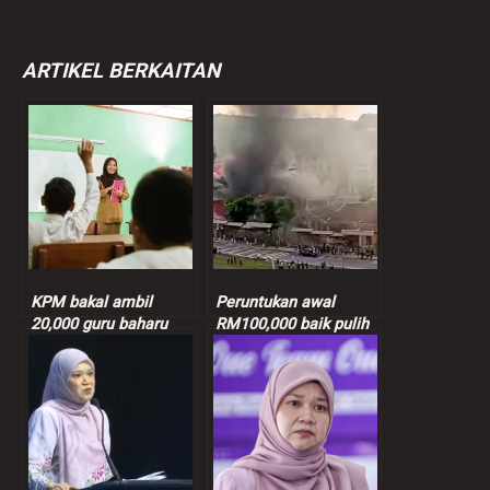
ARTIKEL BERKAITAN
KPM bakal ambil
Peruntukan awal
20,000 guru baharu
RM100,000 baik pulih
mulai Mac depan
kebakaran stor dewan
SMK Putrajaya Presint
14 (1)