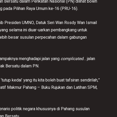
ersatu dalam Perikatan Nasional (PN) dilihat boleh
g pada Pilihan Raya Umum ke-16 (PRU-16).
aib Presiden UMNO, Datuk Seri Wan Rosdy Wan Ismail
 yang selama ini diuar-uarkan pembangkang untuk
 lebih besar susulan perpecahan dalam gabungan
 nampaknya menghadapi jalan yang
complicated
… jalan
olak Bersatu dalam PN.
tup kedai’ yang itu kita boleh buat tafsiran sendirilah,”
siatif Makmur Pahang – Buku Rujukan dan Latihan SPM,
nario politik negara khususnya di Pahang susulan
n Bersatu.