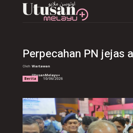
Perpecahan PN jejas 
Oleh
Wartawan
UtusanMelayu+
10/06/2026
Berita