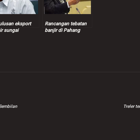
ulusan eksport
Rancangan tebatan
ir sungai
banjir di Pahang
potensi
libatkan 18 projek,
angkan hasil
kos RM3.184 bilion
00 juta – Wan
dy
Sembilan
Treler t