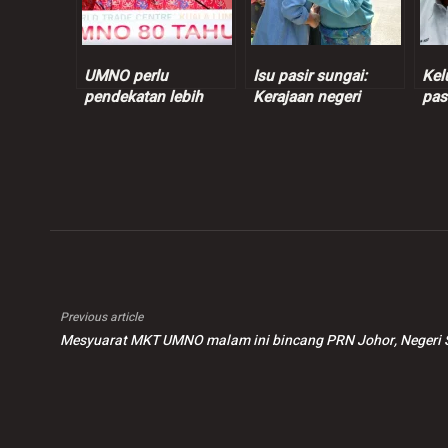
UMNO perlu
Isu pasir sungai:
Kel
pendekatan lebih
Kerajaan negeri
pas
berkesan tangani
sokong titah Tengku
ber
keresahan Melayu –
Mahkota Pahang
dat
Wan Rosdy
RM5
Ros
Previous article
Mesyuarat MKT UMNO malam ini bincang PRN Johor, Negeri 