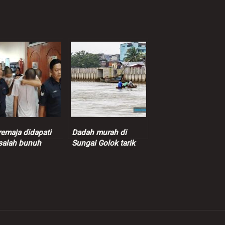
remaja didapati
Dadah murah di
salah bunuh
Sungai Golok tarik
ajar vokasional
penagih Malaysia,
harga pil yaba hanya
RM1.40