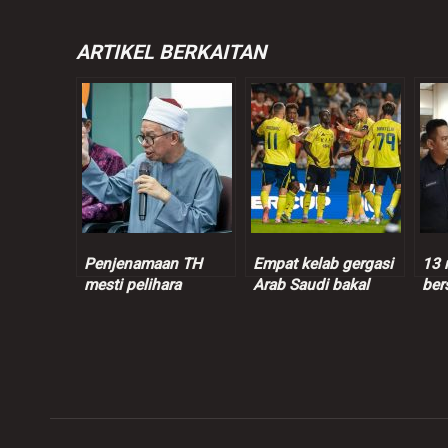
ARTIKEL BERKAITAN
Penjenamaan TH
Empat kelab gergasi
13 
mesti pelihara
Arab Saudi bakal
ber
sensitiviti, suara hati
dijual termasuk kelab
pel
pendeposit –
Ronaldo
Dr.Zulkifli