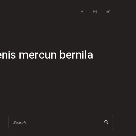
enis mercun bernila
Search