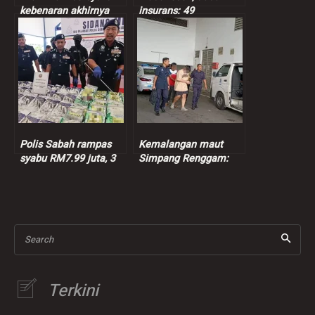
kebenaran akhirnya
insurans: 49
terbukti
kenderaan dipandu
warga asing disita
Polis Sabah rampas
Kemalangan maut
syabu RM7.99 juta, 3
Simpang Renggam:
suspek ditahan
Suspek dibebaskan
dengan jaminan polis
sementara
Search
Terkini