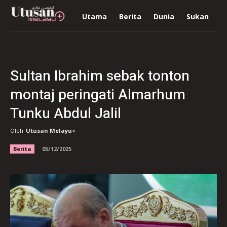
Utama
Berita
Dunia
Sukan
R
Sultan Ibrahim sebak tonton
montaj peringati Almarhum
Tunku Abdul Jalil
Oleh
Utusan Melayu+
Berita
05/12/2025