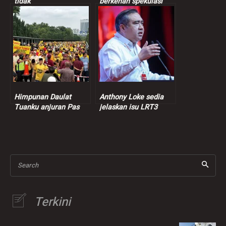
tidak
berkenan spekulasi
berkenan penternakan
tarikh Aidilfitri
babi dijalankan di
mana-mana daerah di
Selangor
Himpunan Daulat
Anthony Loke sedia
Tuanku anjuran Pas
jelaskan isu LRT3
Selangor tarik
kepada Sultan
kehadiran 3,000
Selangor
peserta
Search
Terkini