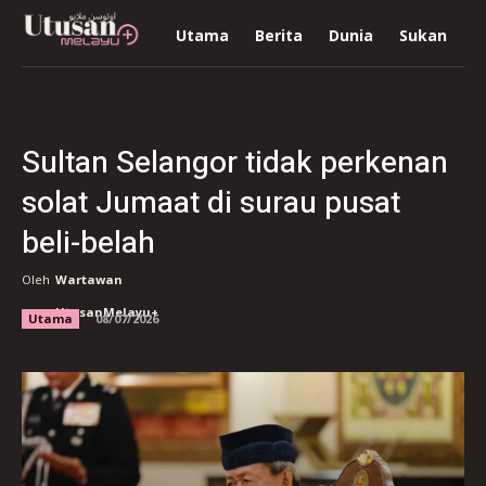
Utama
Berita
Dunia
Sukan
R
Sultan Selangor tidak perkenan
solat Jumaat di surau pusat
beli-belah
Oleh
Wartawan
UtusanMelayu+
Utama
08/07/2026