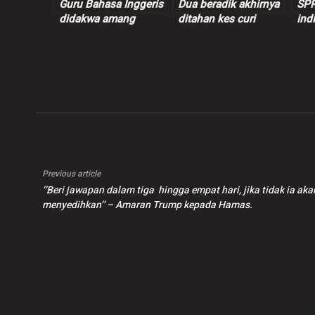
Guru Bahasa Inggeris
Dua beradik akhirnya
SPR
didakwa amang
ditahan kes curi
ind
seksual murid
wang peniaga nasi
ins
perempuan 9 tahun
bajet
juta
Previous article
‘’Beri jawapan dalam tiga hingga empat hari, jika tidak ia a
menyedihkan’’ – Amaran Trump kepada Hamas.