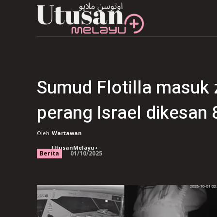
Sumud Flotilla masuk z
perang Israel dikesan 
Oleh
Wartawan
UtusanMelayu+
01/10/2025
Berita