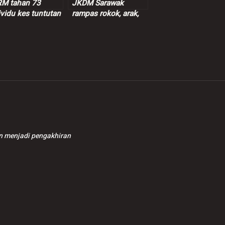
M tahan 73
JKDM Sarawak
ividu kes tuntutan
rampas rokok, arak,
entif palsu RM9
ganja lebih RM7.3
juta
kan menjadi pengakhiran