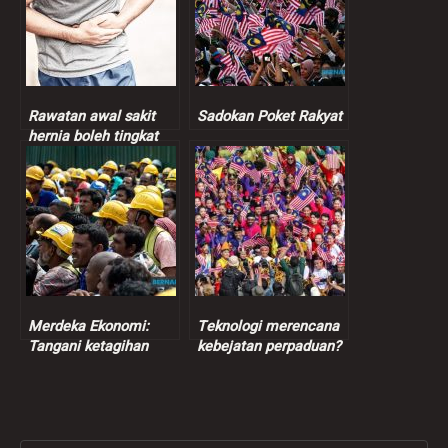
Rawatan awal sakit
Sadokan Poket Rakyat
hernia boleh tingkat
hasil pemulihan,
kualiti hidup
Merdeka Ekonomi:
Teknologi merencana
Tangani ketagihan
kebejatan perpaduan?
buruh asing