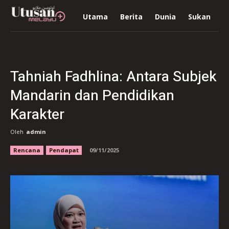
Utama
Berita
Dunia
Sukan
R
Tahniah Fadhlina: Antara Subjek
Mandarin dan Pendidikan
Karakter
Oleh
admin
Rencana
Pendapat
09/11/2025