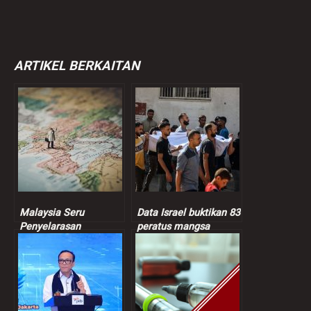
ARTIKEL BERKAITAN
Malaysia Seru
Data Israel buktikan 83
Penyelarasan
peratus mangsa
Berterusan Dalam
dibunuh tentera Zionis
Proses Keamanan
orang awam
Bangsamoro