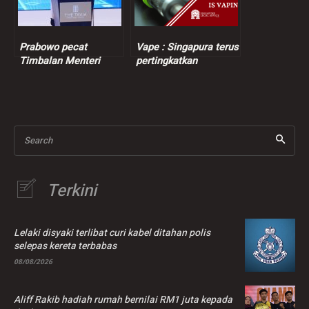
Prabowo pecat
Vape : Singapura terus
Timbalan Menteri
pertingkatkan
Tenaga Kerja
penguatkuasaan
berikutan kes
pemerasan
Search
Terkini
Lelaki disyaki terlibat curi kabel ditahan polis
selepas kereta terbabas
08/08/2026
Aliff Rakib hadiah rumah bernilai RM1 juta kepada