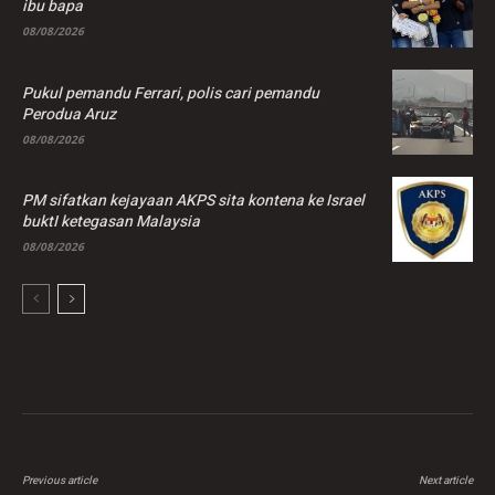
ibu bapa
08/08/2026
Pukul pemandu Ferrari, polis cari pemandu
Perodua Aruz
08/08/2026
PM sifatkan kejayaan AKPS sita kontena ke Israel
buktI ketegasan Malaysia
08/08/2026
Previous article
Next article