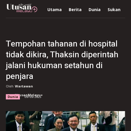
Utama
Berita
Dunia
Sukan
R
Tempohan tahanan di hospital
tidak dikira, Thaksin diperintah
jalani hukuman setahun di
penjara
Oleh
Wartawan
UtusanMelayu+
Dunia
09/09/2025