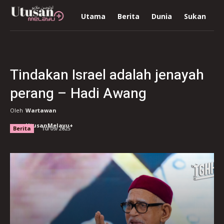
Utama
Berita
Dunia
Sukan
R
Tindakan Israel adalah jenayah
perang – Hadi Awang
Oleh
Wartawan
UtusanMelayu+
Berita
10/09/2025