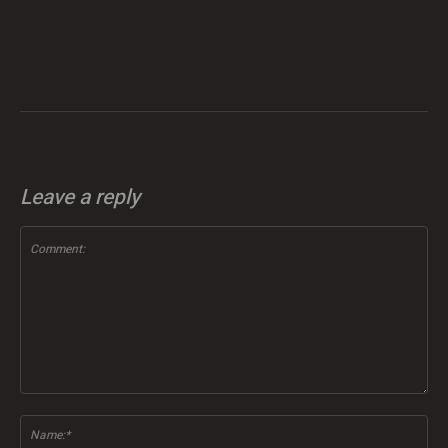
Leave a reply
Comment:
Na