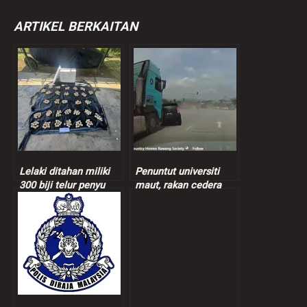
ARTIKEL BERKAITAN
Lelaki ditahan miliki
Penuntut universiti
300 biji telur penyu
maut, rakan cedera
nahas Myvi
bertembung lori