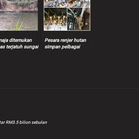
aja ditemukan
Pesara renjer hutan
as terjatuh sungai
simpan pelbagai
bahagian hidupan liar
lebih setengah juta
ditahan
tar RM3.5 bilion sebulan