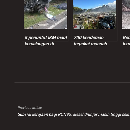
5 penuntut IKM maut
700 kenderaan
Rem
kemalangan di
terpakai musnah
lem
Tuaran
dalam kebakaran stor
Previous article
Subsidi kerajaan bagi RON95, diesel diunjur masih tinggi seki