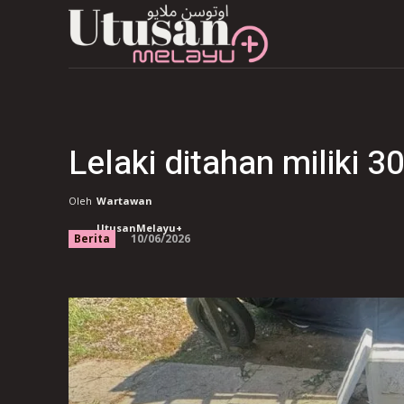
Lelaki ditahan miliki 30
Oleh
Wartawan
UtusanMelayu+
10/06/2026
Berita