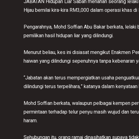
JABATAN Hidupan Liar Sabah menahan seorang lelaki d
Hijau bernilai kira-kira RM3,000 dalam operasi khas 
Pengarahnya, Mohd Soffian Abu Bakar berkata, lelaki 
pemilikan hasil hidupan liar yang dilindungi.
Menurut beliau, kes ini disiasat mengikut Enakmen Pe
haiwan yang dilindungi sepenuhnya tanpa kebenaran y
“Jabatan akan terus mempergiatkan usaha penguatkua
dilindungi terus terpelihara,” katanya dalam kenyataan ha
Mohd Soffian berkata, walaupun pelbagai kempen per
permintaan terhadap telur penyu masih wujud dan teru
haram.
Sehubungan itu, orang ramai dinasihatkan supaya tida