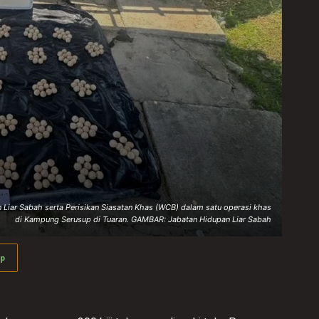
 Liar Sabah serta Perisikan Siasatan Khas (WCB) dalam satu operasi khas
di Kampung Serusup di Tuaran. GAMBAR: Jabatan Hidupan Liar Sabah
p