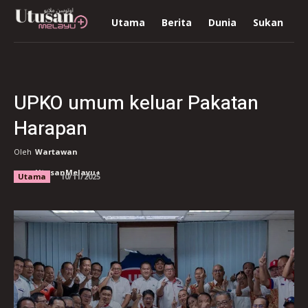
Utama
Berita
Dunia
Sukan
R
UPKO umum keluar Pakatan
Harapan
Oleh
Wartawan
UtusanMelayu+
Utama
10/11/2025