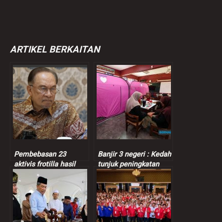
ARTIKEL BERKAITAN
Pembebasan 23
Banjir 3 negeri : Kedah
aktivis frotilla hasil
tunjuk peningkatan
strategi Anwar,
jumlah mangsa, Perak,
kebijaksanaan
Johor tak berubah
diplomasi Malaysia