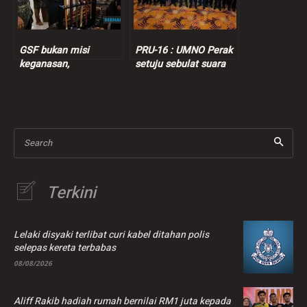
GSF bukan misi
PRU-16 : UMNO Perak
keganasan,
setuju sebulat suara
tandatangan borang
BN kerjasama dengan
pelepasan bukan
PH, kata Kor Ming
bererti mengalah
Search
Terkini
Lelaki disyaki terlibat curi kabel ditahan polis
selepas kereta terbabas
08/08/2026
Aliff Rakib hadiah rumah bernilai RM1 juta kepada