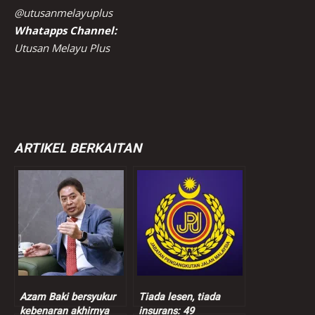
@utusanmelayuplus
Whatapps Channel:
Utusan Melayu Plus
ARTIKEL BERKAITAN
Azam Baki bersyukur
Tiada lesen, tiada
kebenaran akhirnya
insurans: 49