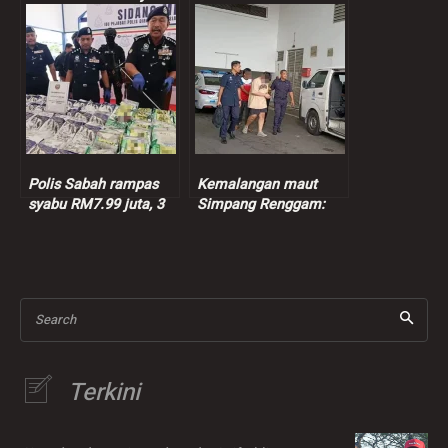
terbukti
kenderaan dipandu
warga asing disita
Polis Sabah rampas
Kemalangan maut
syabu RM7.99 juta, 3
Simpang Renggam:
suspek ditahan
Suspek dibebaskan
dengan jaminan polis
sementara
Search
Terkini