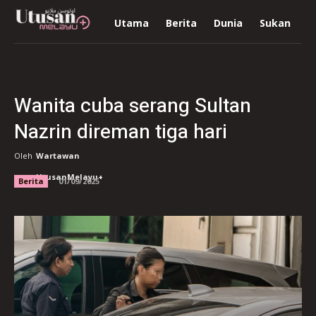
Utama
Berita
Dunia
Sukan
R
Wanita cuba serang Sultan
Nazrin direman tiga hari
Oleh
Wartawan
UtusanMelayu+
Berita
01/09/2025