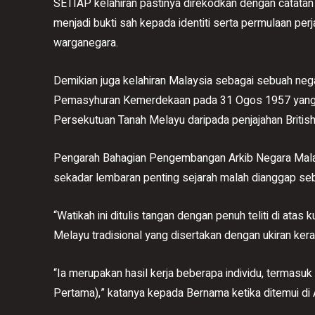
SETIAP kelahiran pastinya direkodkan dengan catatan r
menjadi bukti sah kepada identiti serta permulaan pe
warganegara.
Demikian juga kelahiran Malaysia sebagai sebuah neg
Pemasyhuran Kemerdekaan pada 31 Ogos 1957 yang m
Persekutuan Tanah Melayu daripada penjajahan Britis
Pengarah Bahagian Pengembangan Arkib Negara Malay
sekadar lembaran penting sejarah malah dianggap sebaga
“Watikah ini ditulis tangan dengan penuh teliti di ata
Melayu tradisional yang disertakan dengan ukiran ker
“Ia merupakan hasil kerja beberapa individu, termasu
Pertama),” katanya kepada Bernama ketika ditemui di Ar