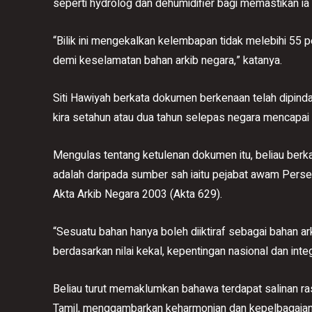
seperti hydrolog dan dehumidifier bagi memastikan ia 
“Bilik ini mengekalkan kelembapan tidak melebihi 55
demi keselamatan bahan arkib negara,” katanya.
Siti Hawiyah berkata dokumen berkenaan telah dipinda
kira setahun atau dua tahun selepas negara mencapa
Mengulas tentang ketulenan dokumen itu, beliau ber
adalah daripada sumber sah iaitu pejabat awam Perse
Akta Arkib Negara 2003 (Akta 629).
“Sesuatu bahan hanya boleh diiktiraf sebagai bahan ar
berdasarkan nilai kekal, kepentingan nasional dan inte
Beliau turut memaklumkan bahawa terdapat salinan r
Tamil, menggambarkan keharmonian dan kepelbagaian