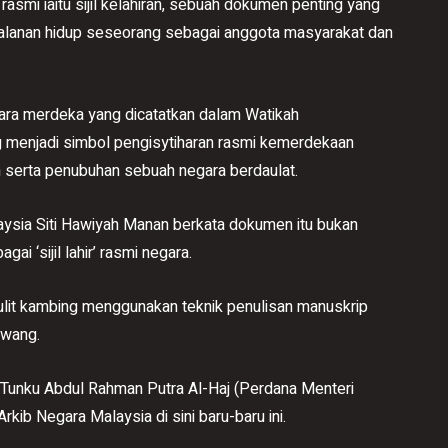
asmi iaitu sijil kelahiran, sebuah dokumen penting yang
rjalanan hidup seseorang sebagai anggota masyarakat dan
ara merdeka yang dicatatkan dalam Watikah
enjadi simbol pengisytiharan rasmi kemerdekaan
h serta penubuhan sebuah negara berdaulat.
sia Siti Hawiyah Manan berkata dokumen itu bukan
i ‘sijil lahir’ rasmi negara.
s kulit kambing menggunakan teknik penulisan manuskrip
awang.
k Tunku Abdul Rahman Putra Al-Haj (Perdana Menteri
kib Negara Malaysia di sini baru-baru ini.