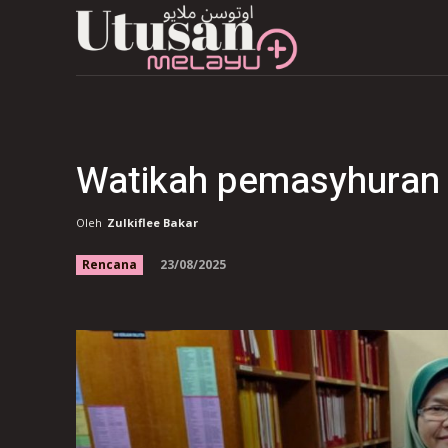
Watikah pemasyhuran ke
Oleh
Zulkiflee Bakar
23/08/2025
Rencana