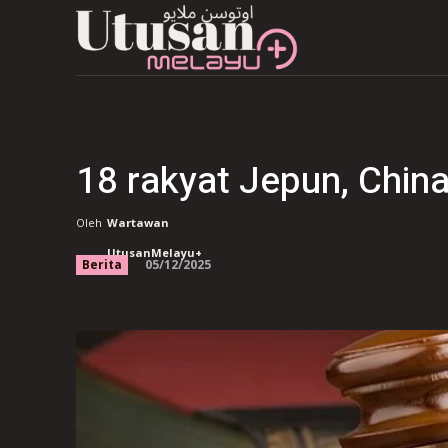
18 rakyat Jepun, Chin
Oleh
Wartawan
UtusanMelayu+
05/12/2025
Berita