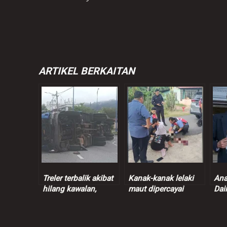
ARTIKEL BERKAITAN
Treler terbalik akibat
Kanak-kanak lelaki
Ana
hilang kawalan,
maut dipercayai
Dai
pemandu disahkan
dilanggar SUV
per
positif dadah
sec