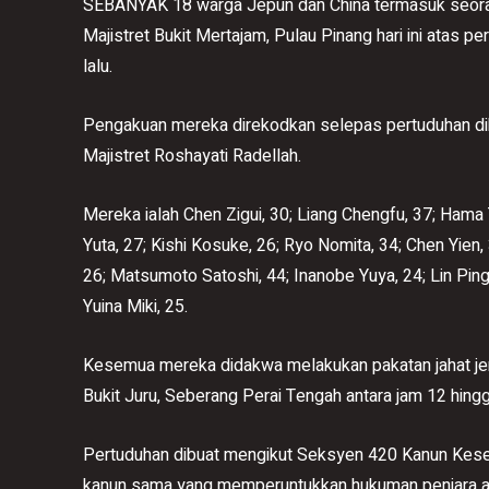
SEBANYAK 18 warga Jepun dan China termasuk seora
Majistret Bukit Mertajam, Pulau Pinang hari ini atas 
lalu.
Pengakuan mereka direkodkan selepas pertuduhan di
Majistret Roshayati Radellah.
Mereka ialah Chen Zigui, 30; Liang Chengfu, 37; Hama 
Yuta, 27; Kishi Kosuke, 26; Ryo Nomita, 34; Chen Yien
26; Matsumoto Satoshi, 44; Inanobe Yuya, 24; Lin Pin
Yuina Miki, 25.
Kesemua mereka didakwa melakukan pakatan jahat jena
Bukit Juru, Seberang Perai Tengah antara jam 12 hing
Pertuduhan dibuat mengikut Seksyen 420 Kanun Kes
kanun sama yang memperuntukkan hukuman penjara ant