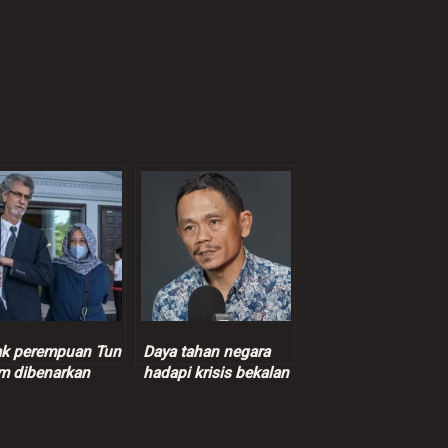
k perempuan Tun
Daya tahan negara
m dibenarkan
hadapi krisis bekalan
oleh pasport
global turut
ara kekal
bergantung tingkah
laku rakyat