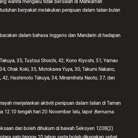
ng wanita mengaku tidak bersalah di Mahkamah
pertuduhan berpakat melakukan penipuan dalam talian bulan
bacakan dalam bahasa Inggeris dan Mandarin di hadapan
Takuya, 35; Tustsui Shoichi, 42; Kono Kiyoshi, 51; Yamao
, 34; Ohak Koki, 35; Motokawa Yuya, 30; Takumi Nakano,
g, 42; Hashimoto Takuya, 34; Minamihata Naoto, 37; dan
yah menjalankan aktiviti penipuan dalam talian di Taman
ga 12.10 tengah hari 20 November lalu, lapor
Bernama.
eksaan dan boleh dihukum di bawah Seksyen 120B(2)
ara satu hingga 10 tahun serta boleh dikenakan sebat