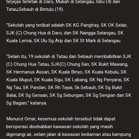
terjejas terletak di Daro, Mukah di Selangau, Sibu (4) dan
Tatau,Sebauh di Bintulu (19).
“Sekolah yang terlibat adalah SK KG Pangtray, SK OK Selair,
SJK (C) Chung Hua di Daro; dan SK Nangga Selangau, SK
Kuala Lemai, SK Ulu Sg Arip dan SK St Mark di Selangau.
“Selain itu, 19 sekolah di Tatau dan Sebauh membabitkan SJK
(C) Chung Hua Tatau, SJK(C) Chung San, SK Bukit Mawang,
SK Hermanus Assan, SK Kuala Binyo, SK Kuala Kebulu, SK
Kuala Muput, SK Kuala Sigu, SK Labang, SK Ng Penyarai, SK
Ng Tau, SK Pandan, SK Rh Tayai, Sk Sebauh, SK Sg Bukit
Balai, SK Sg Genaan, SK Sg Sebungan, SK Sg Sengian dan SK
Sg Bagian,” katanya.
Menurut Omar, kesemua sekolah tersebut tidak dapat
beroperasi disebabkan kawasan sekolah yang masih
digenangi air, selain jalan di kawasan kediaman atau kampung