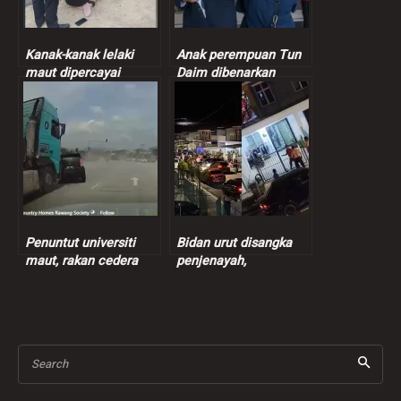
Kanak-kanak lelaki
Anak perempuan Tun
maut dipercayai
Daim dibenarkan
dilanggar SUV
peroleh pasport secara
kekal
Penuntut universiti
Bidan urut disangka
maut, rakan cedera
penjenayah,
nahas Myvi
pertengkaran mulut
bertembung lori
punca salah faham
Search