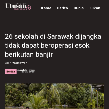
Utama
Berita
Dunia
Sukan
R
26 sekolah di Sarawak dijangka
tidak dapat beroperasi esok
berikutan banjir
Oleh
Wartawan
UtusanMelayu+
Berita
11/01/2026