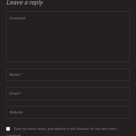
Leave a reply
Comment:
Na
Ema
Web
Save my name, email, and website in this browser for the next time I
comment.