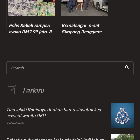
Polis Sabah rampas
Kemalangan maut
syabu RM7.99 juta, 3
Simpang Renggam:
suspek ditahan
Suspek dibebaskan
dengan jaminan polis
sementara
Search
Terkini
Tiga lelaki Rohingya ditahan bantu siasatan kes
seksual wanita OKU
09/08/2026