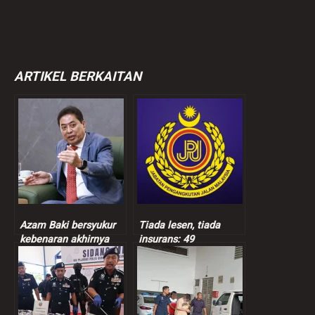
ARTIKEL BERKAITAN
Azam Baki bersyukur
Tiada lesen, tiada
kebenaran akhirnya
insurans: 49
terbukti
kenderaan dipandu
warga asing disita