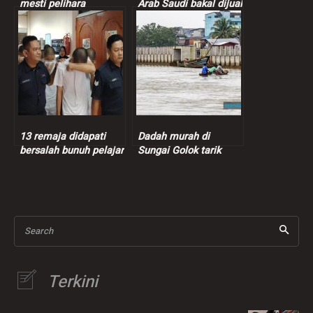
mesti pelihara
Arab Saudi bakal dijual
sensitiviti, suara hati
termasuk kelab
pendeposit – Dr.Zulkifli
Ronaldo
13 remaja didapati
Dadah murah di
bersalah bunuh pelajar
Sungai Golok tarik
vokasional
penagih Malaysia,
harga pil yaba hanya
RM1.40
Search
Terkini