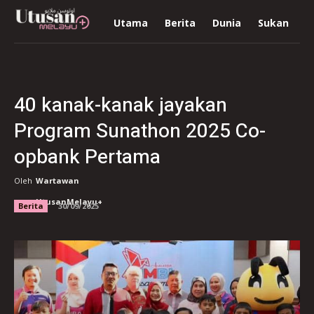
Utama
Berita
Dunia
Sukan
R
40 kanak-kanak jayakan
Program Sunathon 2025 Co-
opbank Pertama
Oleh
Wartawan
UtusanMelayu+
Berita
30/09/2025