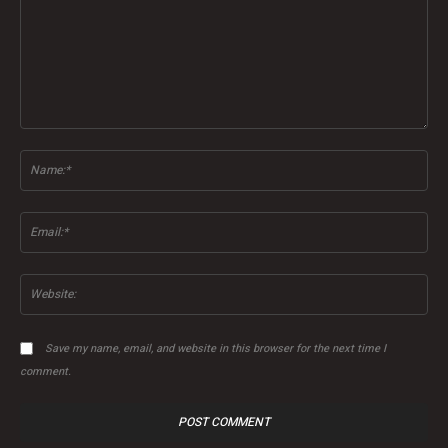
Comment:
Na
Ema
Web
Save my name, email, and website in this browser for the next time I
comment.