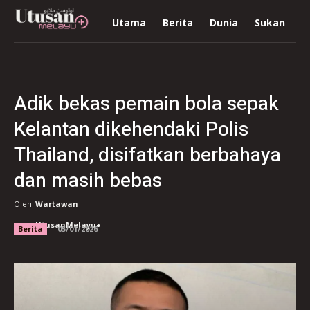
Utama
Berita
Dunia
Sukan
R
Adik bekas pemain bola sepak
Kelantan dikehendaki Polis
Thailand, disifatkan berbahaya
dan masih bebas
Oleh
Wartawan
UtusanMelayu+
Berita
05/01/2026