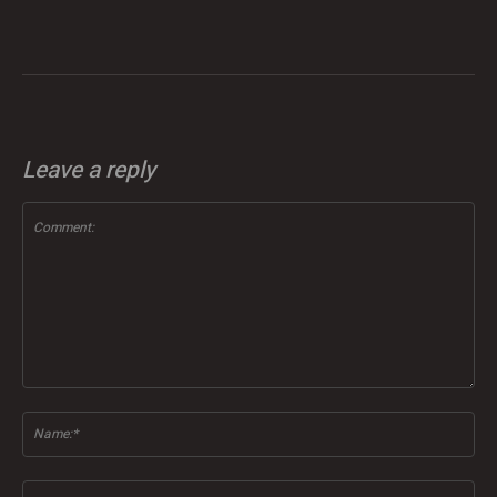
Leave a reply
Comment:
Na
Ema