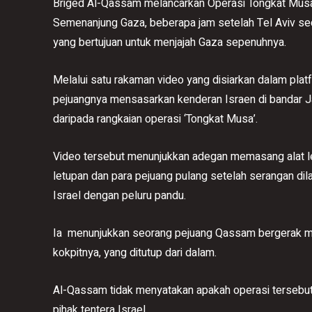
Briged Al-Qassam melancarkan Operasi Tongkat Mus
Semenanjung Gaza, beberapa jam setelah Tel Aviv se
yang bertujuan untuk menjajah Gaza sepenuhnya.
Melalui satu rakaman video yang disiarkan dalam p
pejuangnya mensasarkan kenderan Israen di bandar J
daripada rangkaian operasi ‘Tongkat Musa’.
Video tersebut menunjukkan adegan memasang alat le
letupan dan para pejuang pulang setelah serangan dil
Israel dengan peluru pandu.
Ia menunjukkan seorang pejuang Qassam bergerak m
kokpitnya, yang ditutup dari dalam.
Al-Qassam tidak menyatakan apakah operasi tersebu
pihak tentera Israel.