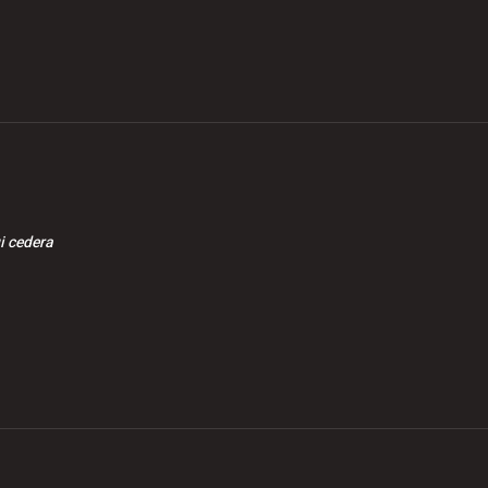
aga Kerja
penguatkuasaan
ikutan kes
erasan
i cedera