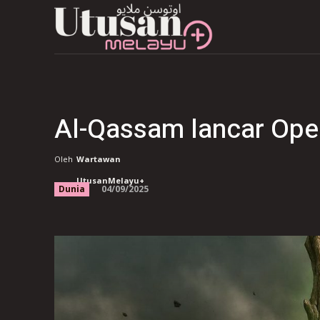
Al-Qassam lancar Oper
Oleh
Wartawan
UtusanMelayu+
04/09/2025
Dunia