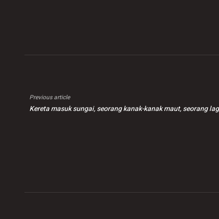
Berterusan Dalam
dibunuh tentera
Ten
Proses Keamanan
Zionis orang awam
ber
Bangsamoro
pem
Previous article
Kereta masuk sungai, seorang kanak-kanak maut, seorang lag