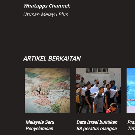
Whatapps Channel:
Utusan Melayu Plus
ARTIKEL BERKAITAN
Malaysia Seru
Data Israel buktikan
Pra
Penyelarasan
83 peratus mangsa
Tim