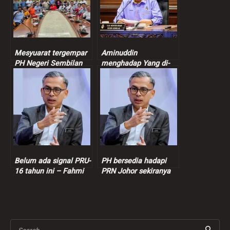
Mesyuarat tergempar
Aminuddin
PH Negeri Sembilan
menghadap Yang di-
hanya bincang
Pertuan Besar Negeri
persediaan PRN
Sembilan di KL
Belum ada signal PRU-
PH bersedia hadapi
16 tahun ini – Fahmi
PRN Johor sekiranya
diadakan dalam
tempoh terdekat
Search