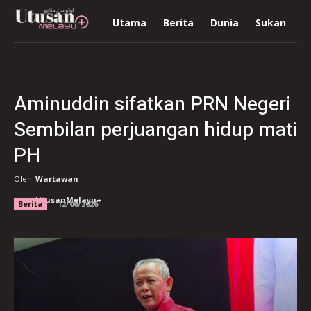
Utama
Berita
Dunia
Sukan
R
Aminuddin sifatkan PRN Negeri
Sembilan perjuangan hidup mati
PH
Oleh
Wartawan
UtusanMelayu+
Berita
12/06/2026