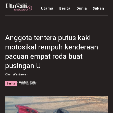
Utama
Berita
Dunia
Sukan
R
Anggota tentera putus kaki
motosikal rempuh kenderaan
pacuan empat roda buat
pusingan U
Oleh
Wartawan
UtusanMelayu+
Berita
05/02/2026