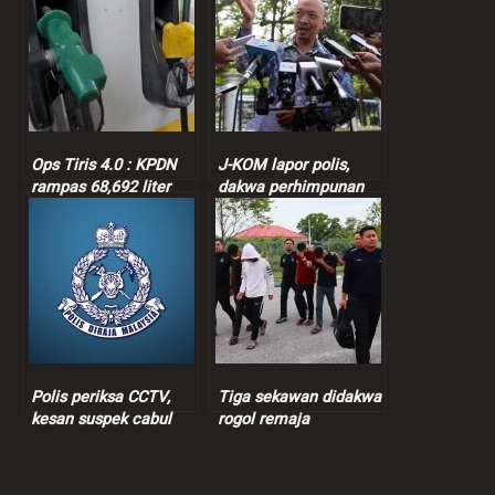
Ops Tiris 4.0 : KPDN
J-KOM lapor polis,
rampas 68,692 liter
dakwa perhimpunan
petrol bersubsidi
Albert Tei ganggu
operasi kementerian
Polis periksa CCTV,
Tiga sekawan didakwa
kesan suspek cabul
rogol remaja
wanita pulang kerja
perempuan 13 tahun
sendirian