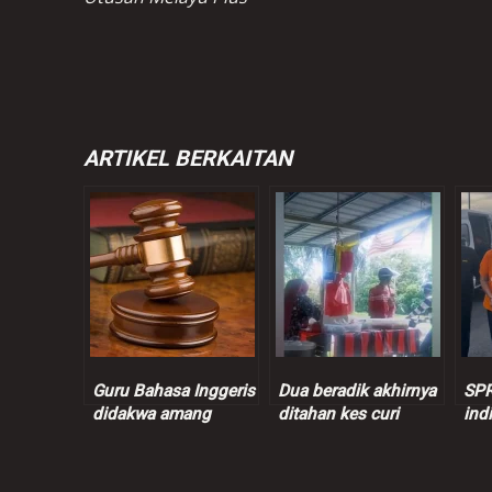
ARTIKEL BERKAITAN
Guru Bahasa Inggeris
Dua beradik akhirnya
SPR
didakwa amang
ditahan kes curi
ind
seksual murid
wang peniaga nasi
ins
perempuan 9 tahun
bajet
juta