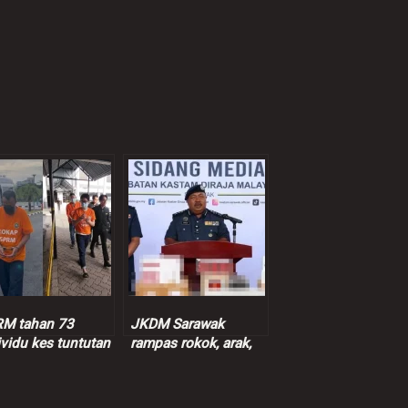
M tahan 73
JKDM Sarawak
ividu kes tuntutan
rampas rokok, arak,
entif palsu RM9
ganja lebih RM7.3
juta