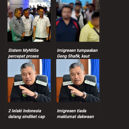
Sistem MyNIISe
Imigresen tumpaskan
percepat proses
Geng Shafik, kaut
imigresen kepada
untung seludup migran
empat saat September
RM15,000 seorang
ini
2 lelaki Indonesia
Imigresen tiada
dalang sindiket cap
maklumat dakwaan
imigresen palsu
Jho Low hadir
ditahan
mesyuarat sulit di