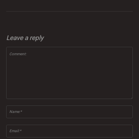
Leave a reply
Comment:
Na
Ema