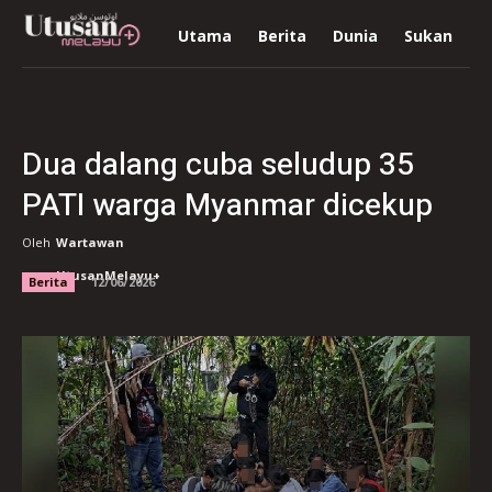
Utama
Berita
Dunia
Sukan
R
Dua dalang cuba seludup 35
PATI warga Myanmar dicekup
Oleh
Wartawan
UtusanMelayu+
Berita
12/06/2026