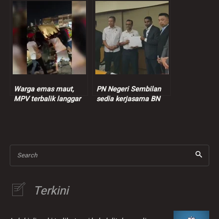
21 laporan diterima
Mehtab
Warga emas maut,
PN Negeri Sembilan
MPV terbalik langgar
sedia kerjasama BN
batu bucu rumah
tubuh kerajaan baharu
Search
Terkini