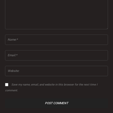
Comment:
Na
Ema
Web
Save my name, email, and website in this browser for the next time I
comment.