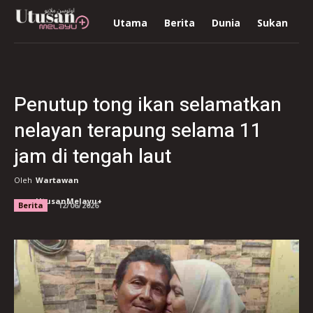
Utama
Berita
Dunia
Sukan
R
Penutup tong ikan selamatkan
nelayan terapung selama 11
jam di tengah laut
Oleh
Wartawan
UtusanMelayu+
Berita
12/06/2026