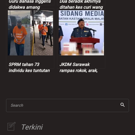
Guru Bahasa Inggeris
Dua beradik akhirnya
didakwa amang
ditahan kes curi wang
seksual murid
peniaga nasi bajet
perempuan 9 tahun
SPRM tahan 73
JKDM Sarawak
individu kes tuntutan
rampas rokok, arak,
insentif palsu RM9
ganja lebih RM7.3 juta
juta
Search
Terkini