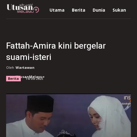
Utama
Berita
Dunia
Sukan
R
Fattah-Amira kini bergelar
suami-isteri
Oleh
Wartawan
UtusanMelayu+
Berita
14/09/2025