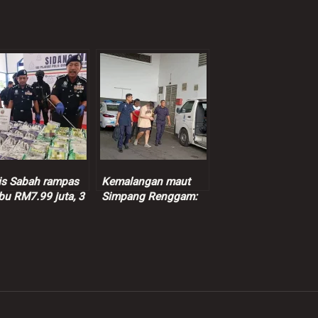
is Sabah rampas
Kemalangan maut
bu RM7.99 juta, 3
Simpang Renggam:
pek ditahan
Suspek dibebaskan
dengan jaminan polis
sementara