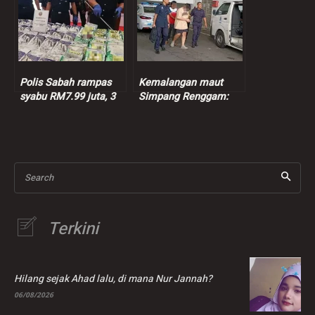
Polis Sabah rampas
Kemalangan maut
syabu RM7.99 juta, 3
Simpang Renggam:
suspek ditahan
Suspek dibebaskan
dengan jaminan polis
sementara
Search
Terkini
Hilang sejak Ahad lalu, di mana Nur Jannah?
06/08/2026