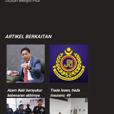
Utusan Melayu Plus
ARTIKEL BERKAITAN
Azam Baki bersyukur
Tiada lesen, tiada
kebenaran akhirnya
insurans: 49
terbukti
kenderaan dipandu
warga asing disita