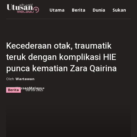
Utama
Berita
Dunia
Sukan
R
Kecederaan otak, traumatik
teruk dengan komplikasi HIE
punca kematian Zara Qairina
Oleh
Wartawan
UtusanMelayu+
Berita
09/09/2025