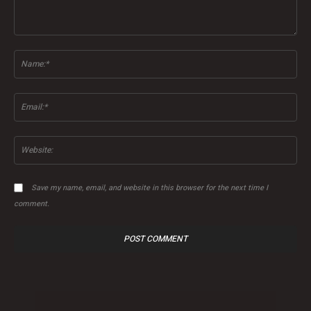
Comment:
Na
Ema
Web
Save my name, email, and website in this browser for the next time I
comment.