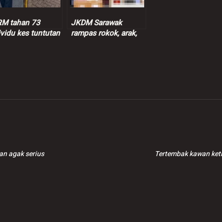
M tahan 73
JKDM Sarawak
ividu kes tuntutan
rampas rokok, arak,
entif palsu RM9
ganja lebih RM7.3
juta
an agak serius
Tertembak kawan ket