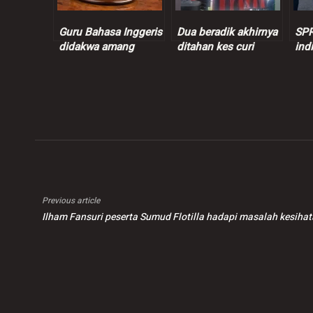
Guru Bahasa Inggeris
Dua beradik akhirnya
SPR
didakwa amang
ditahan kes curi
ind
seksual murid
wang peniaga nasi
ins
perempuan 9 tahun
bajet
juta
Previous article
Ilham Fansuri peserta Sumud Flotilla hadapi masalah kesihat