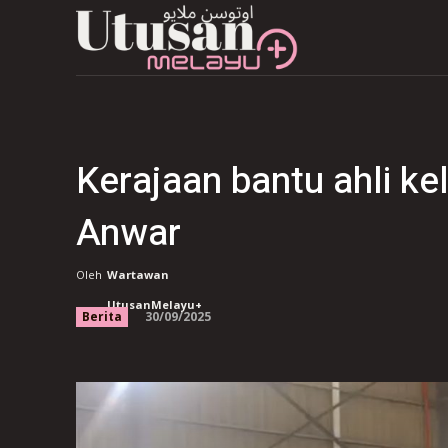
Kerajaan bantu ahli ke
Anwar
Oleh
Wartawan
UtusanMelayu+
30/09/2025
Berita