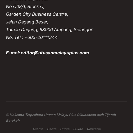
No C08/1, Block C,
Garden City Business Centre,
Jalan Dagang Besar,
Taman Dagang, 68000 Ampang, Selangor.
No. Tel : +603-20111344
E-mel:
editor@utusanmelayuplus.com
© Hakcipta Terpelihara Utusan Melayu Plus Dikuasakan oleh Tijarah
Barakah
Utama
Berita
Dunia
Sukan
Rencana