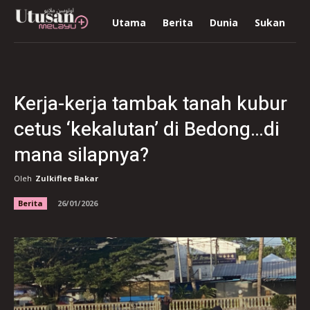
Utama
Berita
Dunia
Sukan
R
Kerja-kerja tambak tanah kubur
cetus ‘kekalutan’ di Bedong…di
mana silapnya?
Oleh
Zulkiflee Bakar
Berita
26/01/2026