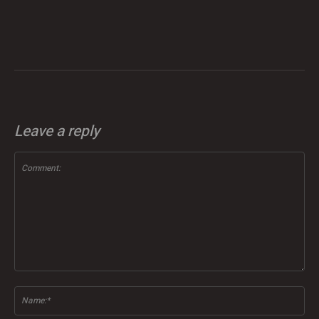
Leave a reply
Comment:
Na