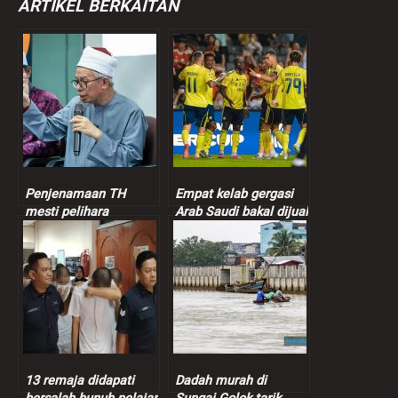
ARTIKEL BERKAITAN
Penjenamaan TH
Empat kelab gergasi
mesti pelihara
Arab Saudi bakal dijual
sensitiviti, suara hati
termasuk kelab
pendeposit – Dr.Zulkifli
Ronaldo
13 remaja didapati
Dadah murah di