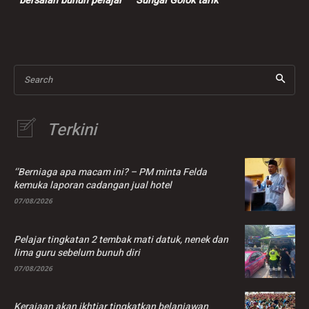
bersalah bunuh pelajar
Sungai Golok tarik
vokasional
penagih Malaysia,
harga pil yaba hanya
RM1.40
Search
Terkini
‘’Berniaga apa macam ini? – PM minta Felda
kemuka laporan cadangan jual hotel
07/08/2026
Pelajar tingkatan 2 tembak mati datuk, nenek dan
lima guru sebelum bunuh diri
07/08/2026
Kerajaan akan ikhtiar tingkatkan belanjawan